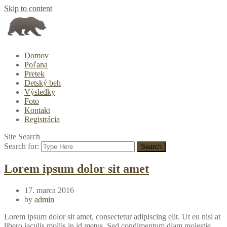
Skip to content
Domov
Poľana
Pretek
Detský beh
Výsledky
Foto
Kontakt
Registrácia
Site Search
Search for:
Lorem ipsum dolor sit amet
17. marca 2016
by
admin
Lorem ipsum dolor sit amet, consectetur adipiscing elit. Ut eu nisi at
libero iaculis mollis in id metus. Sed condimentum diam molestie