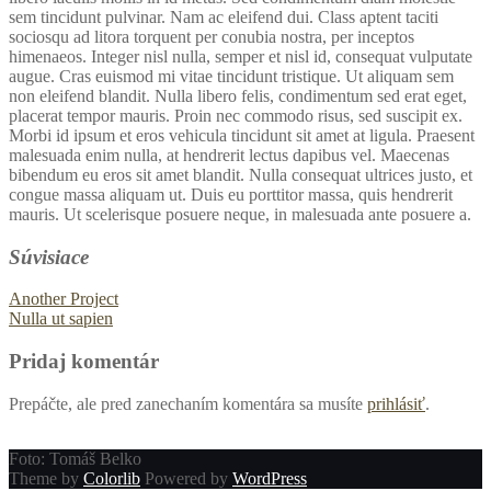
sem tincidunt pulvinar. Nam ac eleifend dui. Class aptent taciti
sociosqu ad litora torquent per conubia nostra, per inceptos
himenaeos. Integer nisl nulla, semper et nisl id, consequat vulputate
augue. Cras euismod mi vitae tincidunt tristique. Ut aliquam sem
non eleifend blandit. Nulla libero felis, condimentum sed erat eget,
placerat tempor mauris. Proin nec commodo risus, sed suscipit ex.
Morbi id ipsum et eros vehicula tincidunt sit amet at ligula. Praesent
malesuada enim nulla, at hendrerit lectus dapibus vel. Maecenas
bibendum eu eros sit amet blandit. Nulla consequat ultrices justo, et
congue massa aliquam ut. Duis eu porttitor massa, quis hendrerit
mauris. Ut scelerisque posuere neque, in malesuada ante posuere a.
Súvisiace
Another Project
Nulla ut sapien
Pridaj komentár
Prepáčte, ale pred zanechaním komentára sa musíte
prihlásiť
.
Foto: Tomáš Belko
Theme by
Colorlib
Powered by
WordPress